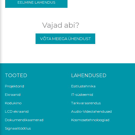
EELMINE LAHENDUS
Vajad abi?
VÕTA MEIEGA ÜHENDUST
TOOTED
LAHENDUSED
Projektorid
Esitlustehnika
Ekraanid
IT-süsteemid
Kodukino
Tarkvaraarendus
LCD ekraanid
Audio-Videolahendused
Dokumendikaamerad
Kosmosetehnoloogiad
Signaalitöötlus