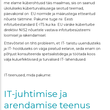
me elame küberohtusid täis maailmas, siis on saanud
ülioluliseks küberturvalisusega seotud teemad,
päevakorral on EU normide ja määrustega etteantud
nõuete täitmine. Pakume tuge nii Eesti
infoturbestandard E-ITS kui ka EU värske küberturbe
direktiivi NIS2 nõuetele vastava infoturbesüsteemi
loomisel ja rakendamisel.
Ettevõtetel on tihti probleem, et IT- taristu uuendusteks
ja IT- hoolduseks on väga piiratud eelarve, seda enam on
põhjust konsulteerida spetsialistidega ja töötada koos
välja kuluefektiivsed ja turvalised IT- lahendused.
IT-teenused, mida pakume:
IT-juhtimise ja
arendamise teenus