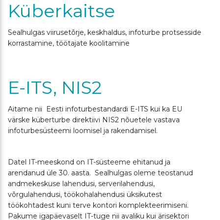
Küberkaitse
Sealhulgas viirusetõrje, keskhaldus, infoturbe protsesside
korrastamine, töötajate koolitamine
E-ITS, NIS2
Aitame nii Eesti infoturbestandardi E-ITS kui ka EU
värske küberturbe direktiivi NIS2 nõuetele vastava
infoturbesüsteemi loomisel ja rakendamisel.
Datel IT-meeskond on IT-süsteeme ehitanud ja
arendanud üle 30. aasta. Sealhulgas oleme teostanud
andmekeskuse lahendusi, serverilahendusi,
võrgulahendusi, töökohalahendusi üksikutest
töökohtadest kuni terve kontori komplekteerimiseni.
Pakume igapäevaselt IT-tuge nii avaliku kui ärisektori