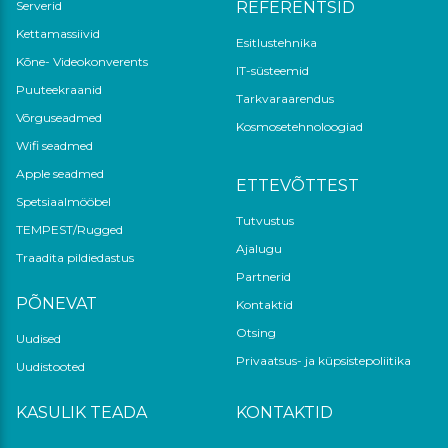
Serverid
REFERENTSID
Kettamassiivid
Esitlustehnika
Kõne- Videokonverents
IT-süsteemid
Puuteekraanid
Tarkvaraarendus
Võrguseadmed
Kosmosetehnoloogiad
Wifi seadmed
Apple seadmed
ETTEVÕTTEST
Spetsiaalmööbel
Tutvustus
TEMPEST/Rugged
Ajalugu
Traadita pildiedastus
Partnerid
PÕNEVAT
Kontaktid
Otsing
Uudised
Privaatsus- ja küpsistepoliitika
Uudistooted
KASULIK TEADA
KONTAKTID