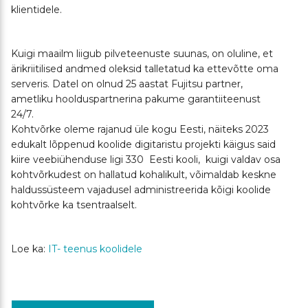
klientidele.
Kuigi maailm liigub pilveteenuste suunas, on oluline, et
ärikriitilised andmed oleksid talletatud ka ettevõtte oma
serveris. Datel on olnud 25 aastat Fujitsu partner,
ametliku hoolduspartnerina pakume garantiiteenust
24/7.
Kohtvõrke oleme rajanud üle kogu Eesti, näiteks 2023
edukalt lõppenud koolide digitaristu projekti käigus said
kiire veebiühenduse ligi 330 Eesti kooli, kuigi valdav osa
kohtvõrkudest on hallatud kohalikult, võimaldab keskne
haldussüsteem vajadusel administreerida kõigi koolide
kohtvõrke ka tsentraalselt.
Loe ka:
IT- teenus koolidele