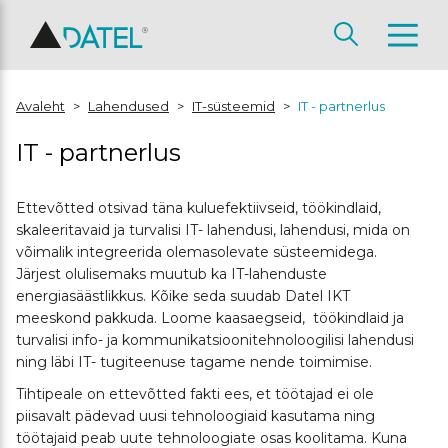
Avaleht
>
Lahendused
>
IT-süsteemid
>
IT - partnerlus
IT - partnerlus
Ettevõtted otsivad täna kuluefektiivseid, töökindlaid,
skaleeritavaid ja turvalisi IT- lahendusi, lahendusi, mida on
võimalik integreerida olemasolevate süsteemidega.
Järjest olulisemaks muutub ka IT-lahenduste
energiasäästlikkus. Kõike seda suudab Datel IKT
meeskond pakkuda. Loome kaasaegseid, töökindlaid ja
turvalisi info- ja kommunikatsioonitehnoloogilisi lahendusi
ning läbi IT- tugiteenuse tagame nende toimimise.
Tihtipeale on ettevõtted fakti ees, et töötajad ei ole
piisavalt pädevad uusi tehnoloogiaid kasutama ning
töötajaid peab uute tehnoloogiate osas koolitama. Kuna